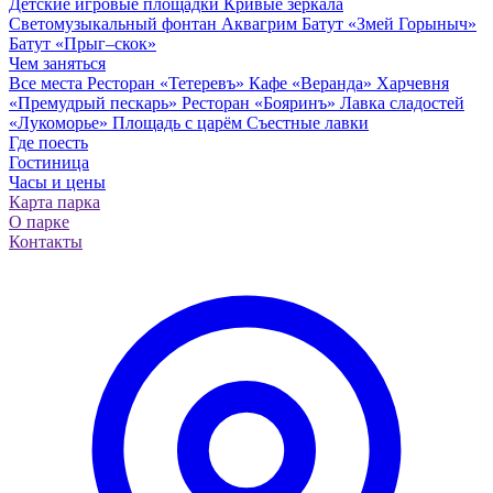
Детские игровые площадки
Кривые зеркала
Светомузыкальный фонтан
Аквагрим
Батут «Змей Горыныч»
Батут «Прыг–скок»
Чем заняться
Все места
Ресторан «Тетеревъ»
Кафе «Веранда»
Харчевня
«Премудрый пескарь»
Ресторан «Бояринъ»
Лавка сладостей
«Лукоморье»
Площадь с царём
Съестные лавки
Где поесть
Гостиница
Часы и цены
Карта парка
О парке
Контакты