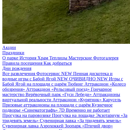
Акции
Праздники
О парке
История
Храм
Теплицы
Мастерские
Фотогалерея
Правила посещения
Как добраться
Дни рождения
Все развлечения
Фотосервис
NEW
Пенная дискотека и
водные игры с Бабой Ягой
NEW
ОЧИВИДНО
NEW
Игры с
Бабой Ягой на площади с царём
Тюбинг
Аттракцион «Колесо
обозрения»
Аттракцион «Рельсовый поезд»
Гончарное
мастерство
Верёвочный парк «Гуси Лебеди»
Аттракционы
виртуальной реальности
Аттракцион «Курятник»
Карусель
Призовые аттракционы на площади с царём
Кузнечное
подворье
«Синематографъ» 7D
Временно не работает
Прогулка на паровозике
Прогулка на лошадке
Экзотариум «За
тридевять земель»
Сувенирная лавка «За тридевять земель»
Сувенирная лавка
Аэрохоккей
Зоопарк «Птичий двор»